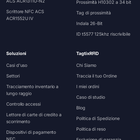
ACS ACR1311U-N2
Prossimità H10302 a 34 bit
Scrittore NFC ACS
Tag di prossimità
ACR1552U IV
Indala 26-Bit
ID t5577 125khz riscrivibile
Soluzioni
TagtixRFID
Casi d'uso
Chi Siamo
Settori
Traccia il tuo Ordine
Tracciamento inventario a
I miei ordini
lungo raggio
Caso di studio
Controllo accessi
Blog
Lettore di carte di credito a
Politica di Spedizione
scorrimento
Politica di reso
Dispositivi di pagamento
NFC
Esclusione di garanzia