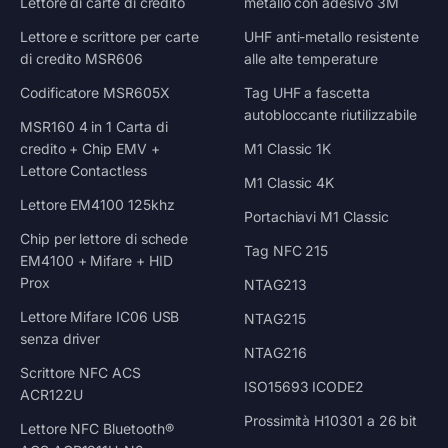
Lettore di carte di credito
metallo con adesivo 3M
Lettore e scrittore per carte
UHF anti-metallo resistente
di credito MSR606
alle alte temperature
Codificatore MSR605X
Tag UHF a fascetta
autobloccante riutilizzabile
MSR160 4 in 1 Carta di
credito + Chip EMV +
M1 Classic 1K
Lettore Contactless
M1 Classic 4K
Lettore EM4100 125khz
Portachiavi M1 Classic
Chip per lettore di schede
Tag NFC 215
EM4100 + Mifare + HID
Prox
NTAG213
Lettore Mifare IC06 USB
NTAG215
senza driver
NTAG216
Scrittore NFC ACS
ISO15693 ICODE2
ACR122U
Prossimità H10301 a 26 bit
Lettore NFC Bluetooth®