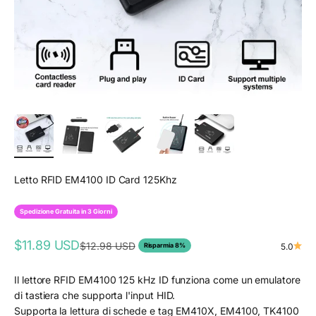
Letto RFID EM4100 ID Card 125Khz
Spedizione Gratuita in 3 Giorni
Prezzo scontato
$11.89 USD
Prezzo
$12.98 USD
Risparmia 8%
5.0
Il lettore RFID EM4100 125 kHz ID funziona come un emulatore
di tastiera che supporta l'input HID.
Supporta la lettura di schede e tag EM410X, EM4100, TK4100