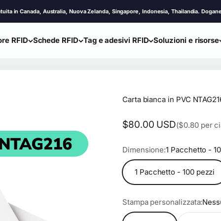
anada, Australia, Nuova Zelanda, Singapore, Indonesia, Thailandia. Dogane e tasse a
ore RFID
Schede RFID
Tag e adesivi RFID
Soluzioni e risorse
Carta bianca in PVC NTAG2
Prezzo scontato
$80.00 USD
($0.80 per ci
Dimensione:
1 Pacchetto - 1
1 Pacchetto - 100 pezzi
Stampa personalizzata:
Ness