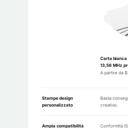
Carta bianca
13,56 MHz p
Prezzo scont
A partire da 
Stampe design
Basta consegn
personalizzato
creativo.
Ampia compatibilità
Conformità I