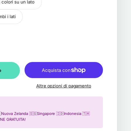
colori su un lato
i i lati
o
Altre opzioni di pagamento
🇿Nuova Zelanda 🇸🇬Singapore 🇮🇩Indonesia 🇹🇭
IONE GRATUITA!