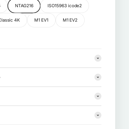
5
NTAG216
ISO15963 icode2
Classic 4K
M1 EV1
M1 EV2
o