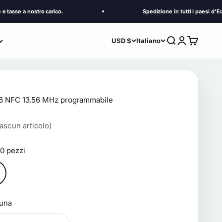
 nostro carico.
Spedizione in tutti i paesi d'Europa. Do
Cerca
Accedi
Carrello
USD $
Italiano
16 NFC 13,56 MHz programmabile
ascun articolo)
00 pezzi
una