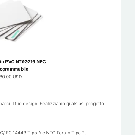
 in PVC NTAG216 NFC
rogrammabile
ato
$80.00 USD
arci il tuo design. Realizziamo qualsiasi progetto
SO/IEC 14443 Tipo A e NFC Forum Tipo 2.