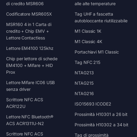
di credito MSR606
alle alte temperature
Codificatore MSR605X
Tag UHF a fascetta
autobloccante riutilizzabile
MSR160 4 in 1 Carta di
credito + Chip EMV +
M1 Classic 1K
Lettore Contactless
M1 Classic 4K
Lettore EM4100 125khz
Portachiavi M1 Classic
Chip per lettore di schede
Tag NFC 215
EM4100 + Mifare + HID
Prox
NTAG213
Lettore Mifare IC06 USB
NTAG215
senza driver
NTAG216
Scrittore NFC ACS
ISO15693 ICODE2
ACR122U
Prossimità H10301 a 26 bit
Lettore NFC Bluetooth®
ACS ACR1311U-N2
Prossimità H10302 a 34 bit
Scrittore NFC ACS
Tag di prossimità