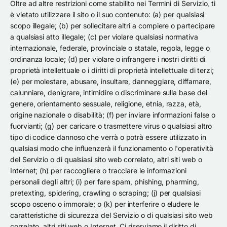
Oltre ad altre restrizioni come stabilito nei Termini di Servizio, ti
è vietato utilizzare il sito o il suo contenuto: (a) per qualsiasi
scopo illegale; (b) per sollecitare altri a compiere o partecipare
a qualsiasi atto illegale; (c) per violare qualsiasi normativa
internazionale, federale, provinciale o statale, regola, legge o
ordinanza locale; (d) per violare o infrangere i nostri diritti di
proprietà intellettuale o i diritti di proprietà intellettuale di terzi;
(e) per molestare, abusare, insultare, danneggiare, diffamare,
calunniare, denigrare, intimidire o discriminare sulla base del
genere, orientamento sessuale, religione, etnia, razza, età,
origine nazionale o disabilità; (f) per inviare informazioni false o
fuorvianti; (g) per caricare o trasmettere virus o qualsiasi altro
tipo di codice dannoso che verrà o potrà essere utilizzato in
qualsiasi modo che influenzerà il funzionamento o l'operatività
del Servizio o di qualsiasi sito web correlato, altri siti web o
Internet; (h) per raccogliere o tracciare le informazioni
personali degli altri; (i) per fare spam, phishing, pharming,
pretexting, spidering, crawling o scraping; (j) per qualsiasi
scopo osceno o immorale; o (k) per interferire o eludere le
caratteristiche di sicurezza del Servizio o di qualsiasi sito web
correlato, altri siti web o Internet. Ci riserviamo il diritto di