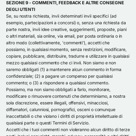
SEZIONE 9 - COMMENTI, FEEDBACK E ALTRE CONSEGNE
DEGLI UTENTI
Se, su nostra richiesta, invii determinati invii specifici (ad
esempio, partecipazioni a concorsi) o, senza una richiesta da
parte nostra, invii idee creative, suggerimenti, proposte, piani
o altri materiali, sia online, via email, per posta ordinaria o in
altro modo (collettivamente, 'commenti'), accetti che
possiamo, in qualsiasi momento, senza restrizioni, modificare,
copiare, pubblicare, distribuire, tradurre e utilizzare in qualsiasi
mezzo qualsiasi commento che ci invii. Non siamo e non
saremo obbligati (1) a mantenere alcun commento in forma
confidenziale; (2) a pagare un compenso per qualsiasi
commento; o (3) a rispondere a qualsiasi commento.
Possiamo, ma non siamo obbligati a farlo, monitorare,
modificare o rimuovere contenuti che determiniamo, a nostra
sola discrezione, essere illegali, offensivi, minacciosi,
diffamatori, calunniosi, pornografici, osceni o comunque
inaccettabili o che violano i diritti di proprietà intellettuale di
qualsiasi parte o questi Termini di Servizio.
Accetti che i tuoi commenti non violeranno alcun diritto di terze