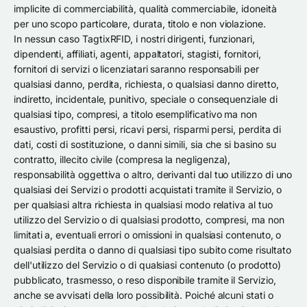
implicite di commerciabilità, qualità commerciabile, idoneità
per uno scopo particolare, durata, titolo e non violazione.
In nessun caso TagtixRFID, i nostri dirigenti, funzionari,
dipendenti, affiliati, agenti, appaltatori, stagisti, fornitori,
fornitori di servizi o licenziatari saranno responsabili per
qualsiasi danno, perdita, richiesta, o qualsiasi danno diretto,
indiretto, incidentale, punitivo, speciale o consequenziale di
qualsiasi tipo, compresi, a titolo esemplificativo ma non
esaustivo, profitti persi, ricavi persi, risparmi persi, perdita di
dati, costi di sostituzione, o danni simili, sia che si basino su
contratto, illecito civile (compresa la negligenza),
responsabilità oggettiva o altro, derivanti dal tuo utilizzo di uno
qualsiasi dei Servizi o prodotti acquistati tramite il Servizio, o
per qualsiasi altra richiesta in qualsiasi modo relativa al tuo
utilizzo del Servizio o di qualsiasi prodotto, compresi, ma non
limitati a, eventuali errori o omissioni in qualsiasi contenuto, o
qualsiasi perdita o danno di qualsiasi tipo subito come risultato
dell'utilizzo del Servizio o di qualsiasi contenuto (o prodotto)
pubblicato, trasmesso, o reso disponibile tramite il Servizio,
anche se avvisati della loro possibilità. Poiché alcuni stati o