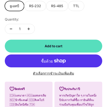
ยูเอสบี
RS-232
RS-485
TTL
Quantity:
Add to cart
ตัวเลือกการชำระเงินเพิ่มเติม
จัดส่งฟรี
รับประกัน 1 ปี
🇨🇦แคนาดา 🇦🇺ออสเตรเลีย
หากเกิดปัญหาใด ๆ ภายในหนึ่ง
🇳🇿นิวซีแลนด์ 🇸🇬สิงคโปร์
ปีนับจากวันที่ซื้อ เรายินดีที่จะ
🇮🇩อินโดนีเซีย 🇹🇭
ร่วมมือกับคุณเพื่อแก้ไขให้ถูก