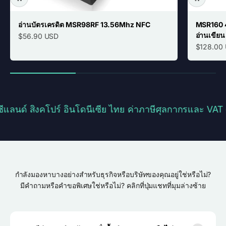
อ่านบัตรเครดิต MSR98RF 13.56Mhz NFC
MSR160 4
อ่านเขียน
Sale price
$56.90 USD
Sale pric
$128.00
์ สิงคโปร์ อินโดนีเซีย ไทย ค่าภาษีศุลกากรและ VAT ครอบ
กำลังมองหาบางอย่างสำหรับธุรกิจหรือบริษัทของคุณอยู่ใช่หรือไม่?
มีคำถามหรือคำขอพิเศษใช่หรือไม่? คลิกที่ปุ่มแชทที่มุมล่างซ้าย