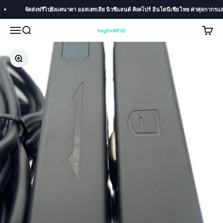
Skip to content
จัดส่งฟรีไปยังแคนาดา ออสเตรเลีย นิวซีแลนด์ สิงคโปร์ อินโดนีเซีย ไทย ค่าศุลกากรและภา
Menu
Search
Cart
TagtixRFID
Zoom