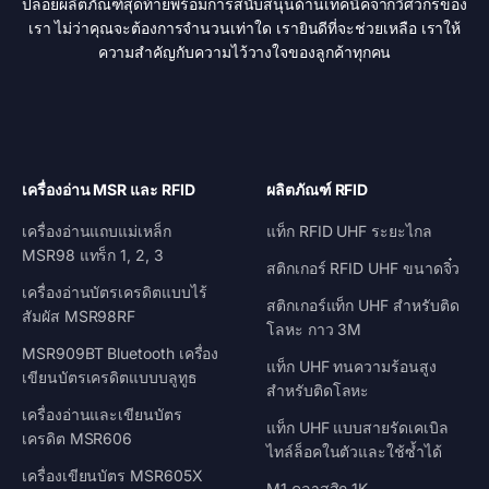
ปล่อยผลิตภัณฑ์สุดท้ายพร้อมการสนับสนุนด้านเทคนิคจากวิศวกรของ
เรา ไม่ว่าคุณจะต้องการจำนวนเท่าใด เรายินดีที่จะช่วยเหลือ เราให้
ความสำคัญกับความไว้วางใจของลูกค้าทุกคน
เครื่องอ่าน MSR และ RFID
ผลิตภัณฑ์ RFID
เครื่องอ่านแถบแม่เหล็ก
แท็ก RFID UHF ระยะไกล
MSR98 แทร็ก 1, 2, 3
สติกเกอร์ RFID UHF ขนาดจิ๋ว
เครื่องอ่านบัตรเครดิตแบบไร้
สติกเกอร์แท็ก UHF สำหรับติด
สัมผัส MSR98RF
โลหะ กาว 3M
MSR909BT Bluetooth เครื่อง
แท็ก UHF ทนความร้อนสูง
เขียนบัตรเครดิตแบบบลูทูธ
สำหรับติดโลหะ
เครื่องอ่านและเขียนบัตร
แท็ก UHF แบบสายรัดเคเบิล
เครดิต MSR606
ไทล์ล็อคในตัวและใช้ซ้ำได้
เครื่องเขียนบัตร MSR605X
M1 คลาสสิก 1K