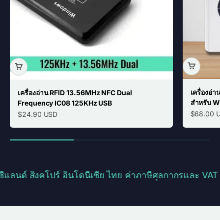
เครื่องอ
เครื่องอ่าน RFID 13.56MHz NFC Dual
สำหรับ W
Frequency IC08 125KHz USB
Sale pric
Sale price
$68.00 
$24.90 USD
์ สิงคโปร์ อินโดนีเซีย ไทย ค่าภาษีศุลกากรและ VAT ครอ