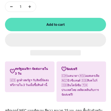
Add to cart
สหรัฐอเมริกา จัดส่งภายใน
จัดส่งฟรี
3 วัน
🇨🇦แคนาดา 🇦🇺ออสเตรเลีย
🇺🇸 ลูกค้าสหรัฐฯ รับสิทธิ์จัดส่ง
🇳🇿นิวซีแลนด์ 🇸🇬สิงคโปร์
ฟรีภายใน 3 วันเมื่อซื้อสินค้านี้.
🇮🇩อินโดนีเซีย 🇹🇭
ประเทศไทย เพลิดเพลินกับการ
จัดส่งฟรี!
สติกเกอร์ NFC แบบติดเอง สีขาว ขนาด 25 มม. กลม พื้นผิวสำหรับ