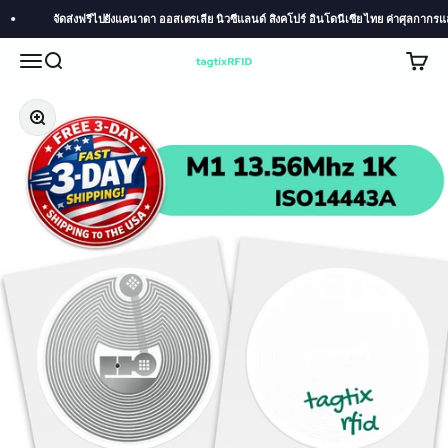
Skip to content
จัดส่งฟรีไปยังแคนาดา ออสเตรเลีย นิวซีแลนด์ สิงคโปร์ อินโดนีเซีย ไทย ค่าศุลกากรและภ
Menu
Search
Cart
TagtixRFID
Zoom