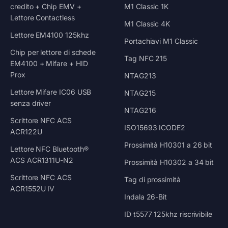
credito + Chip EMV +
M1 Classic 1K
Lettore Contactless
M1 Classic 4K
Lettore EM4100 125khz
Portachiavi M1 Classic
Chip per lettore di schede
Tag NFC 215
EM4100 + Mifare + HID
Prox
NTAG213
Lettore Mifare IC06 USB
NTAG215
senza driver
NTAG216
Scrittore NFC ACS
ISO15693 ICODE2
ACR122U
Prossimità H10301 a 26 bit
Lettore NFC Bluetooth®
ACS ACR1311U-N2
Prossimità H10302 a 34 bit
Scrittore NFC ACS
Tag di prossimità
ACR1552U IV
Indala 26-Bit
ID t5577 125khz riscrivibile