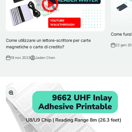
Come funzi
Come utilizzare un lettore-scrittore per carte
22 gen 2
magnetiche o carte di credito?
18 nov 2023
Jaden Chen
Ingrandisci immagine