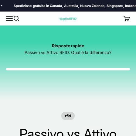
Vai al contenuto
Spedizione gratuita in Canada, Australia, Nuova Zelanda, Singapore, Indonesia, Th
Menù
Cerca
Carrel
TagtixRFID
Risposte rapide
Passivo vs Attivo RFID: Qual è la differenza?
rfid
Passivo vs Attivo