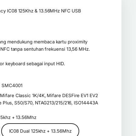
ncy IC08 125Khz & 13.56MHz NFC USB
ang mendukung membaca kartu proximity
 NFC tanpa sentuhan frekuensi 13,56 MHz.
or keyboard sebagai input HID.
0, SMC4001
 Mifare Classic 1K/4K, Mifare DESFire EV1 EV2
are Plus, S50/S70, NTAG213/215/216, ISO14443A
25khz + 13.56Mhz
IC08 Dual 125khz + 13.56Mhz