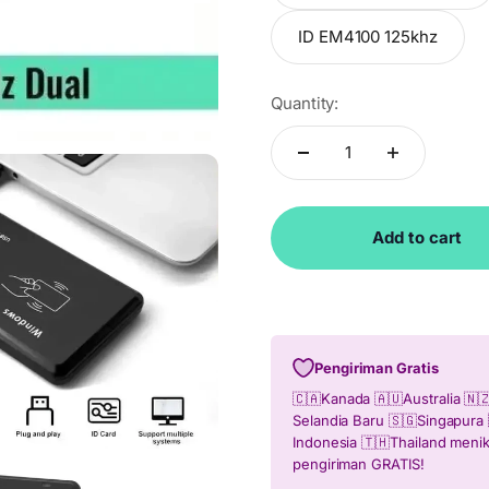
ID EM4100 125khz
Quantity:
Add to cart
Pengiriman Gratis
🇨🇦Kanada 🇦🇺Australia 🇳
Selandia Baru 🇸🇬Singapura 
Indonesia 🇹🇭Thailand meni
pengiriman GRATIS!