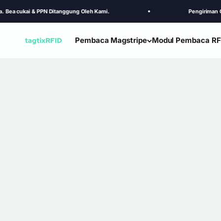
Skip to content
kai & PPN Ditanggung Oleh Kami.
Pengiriman GRATIS ke 
Pembaca Magstripe
Modul Pembaca RF
TagtixRFID