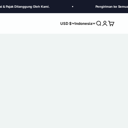
k Ditanggung Oleh Kami.
Pengiriman ke Semua Negara d
Search
Login
Cart
USD $
Indonesia