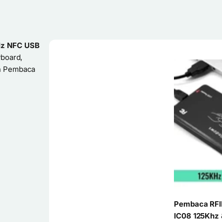
Hz NFC USB
yboard,
an Pembaca
Pembaca RFI
IC08 125Khz