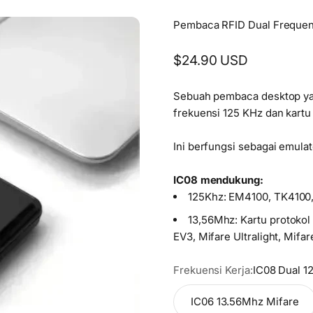
Pembaca RFID Dual Freque
Sale price
$24.90 USD
Sebuah pembaca desktop y
frekuensi 125 KHz dan kartu
Ini berfungsi sebagai emulat
IC08 mendukung:
125Khz: EM4100, TK410
13,56Mhz: Kartu protokol
EV3, Mifare Ultralight, Mif
Frekuensi Kerja:
IC08 Dual 1
IC06 13.56Mhz Mifare