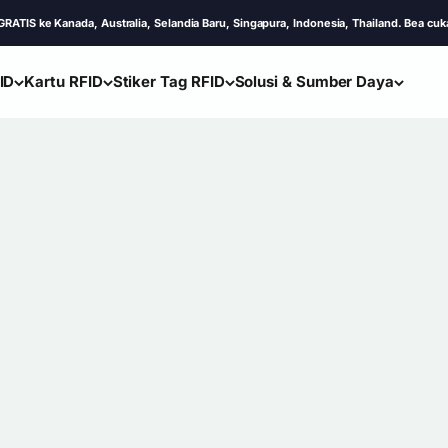
Kanada, Australia, Selandia Baru, Singapura, Indonesia, Thailand. Bea cukai & Paja
ID
Kartu RFID
Stiker Tag RFID
Solusi & Sumber Daya