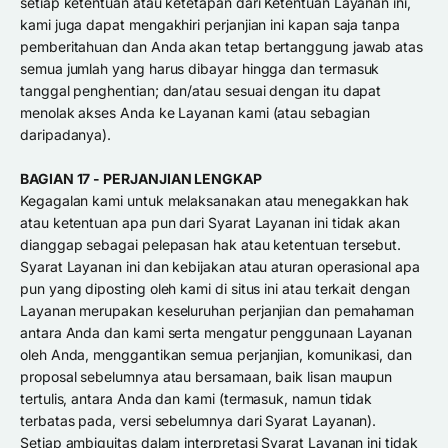
setiap ketentuan atau ketetapan dari Ketentuan Layanan ini,
kami juga dapat mengakhiri perjanjian ini kapan saja tanpa
pemberitahuan dan Anda akan tetap bertanggung jawab atas
semua jumlah yang harus dibayar hingga dan termasuk
tanggal penghentian; dan/atau sesuai dengan itu dapat
menolak akses Anda ke Layanan kami (atau sebagian
daripadanya).
BAGIAN 17 - PERJANJIAN LENGKAP
Kegagalan kami untuk melaksanakan atau menegakkan hak
atau ketentuan apa pun dari Syarat Layanan ini tidak akan
dianggap sebagai pelepasan hak atau ketentuan tersebut.
Syarat Layanan ini dan kebijakan atau aturan operasional apa
pun yang diposting oleh kami di situs ini atau terkait dengan
Layanan merupakan keseluruhan perjanjian dan pemahaman
antara Anda dan kami serta mengatur penggunaan Layanan
oleh Anda, menggantikan semua perjanjian, komunikasi, dan
proposal sebelumnya atau bersamaan, baik lisan maupun
tertulis, antara Anda dan kami (termasuk, namun tidak
terbatas pada, versi sebelumnya dari Syarat Layanan).
Setiap ambiguitas dalam interpretasi Syarat Layanan ini tidak