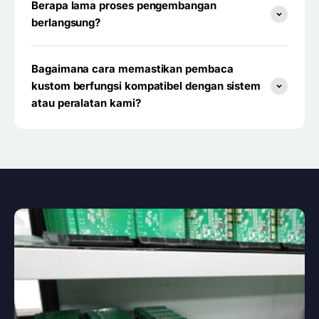
Berapa lama proses pengembangan
berlangsung?
Bagaimana cara memastikan pembaca
kustom berfungsi kompatibel dengan sistem
atau peralatan kami?