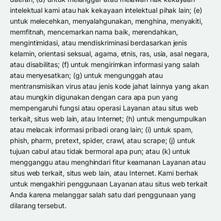
intelektual kami atau hak kekayaan intelektual pihak lain; (e)
untuk melecehkan, menyalahgunakan, menghina, menyakiti,
memfitnah, mencemarkan nama baik, merendahkan,
mengintimidasi, atau mendiskriminasi berdasarkan jenis
kelamin, orientasi seksual, agama, etnis, ras, usia, asal negara,
atau disabilitas; (f) untuk mengirimkan informasi yang salah
atau menyesatkan; (g) untuk mengunggah atau
mentransmisikan virus atau jenis kode jahat lainnya yang akan
atau mungkin digunakan dengan cara apa pun yang
mempengaruhi fungsi atau operasi Layanan atau situs web
terkait, situs web lain, atau Internet; (h) untuk mengumpulkan
atau melacak informasi pribadi orang lain; (i) untuk spam,
phish, pharm, pretext, spider, crawl, atau scrape; (j) untuk
tujuan cabul atau tidak bermoral apa pun; atau (k) untuk
mengganggu atau menghindari fitur keamanan Layanan atau
situs web terkait, situs web lain, atau Internet. Kami berhak
untuk mengakhiri penggunaan Layanan atau situs web terkait
Anda karena melanggar salah satu dari penggunaan yang
dilarang tersebut.