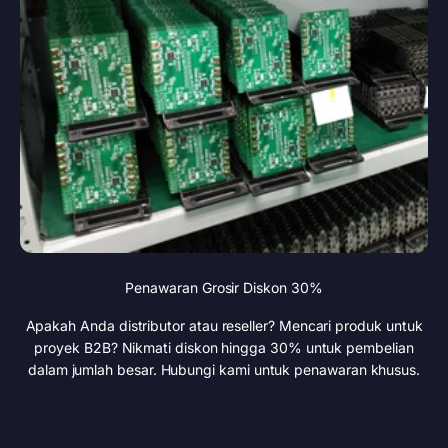
Penawaran Grosir Diskon 30%
Apakah Anda distributor atau reseller? Mencari produk untuk
proyek B2B? Nikmati diskon hingga 30% untuk pembelian
dalam jumlah besar. Hubungi kami untuk penawaran khusus.