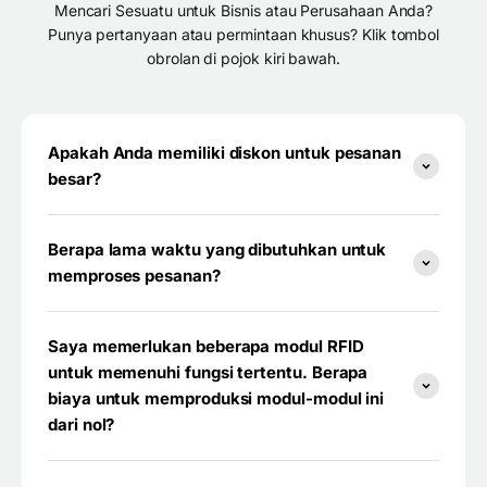
Mencari Sesuatu untuk Bisnis atau Perusahaan Anda?
Punya pertanyaan atau permintaan khusus? Klik tombol
obrolan di pojok kiri bawah.
Apakah Anda memiliki diskon untuk pesanan
besar?
Berapa lama waktu yang dibutuhkan untuk
memproses pesanan?
Saya memerlukan beberapa modul RFID
untuk memenuhi fungsi tertentu. Berapa
biaya untuk memproduksi modul-modul ini
dari nol?