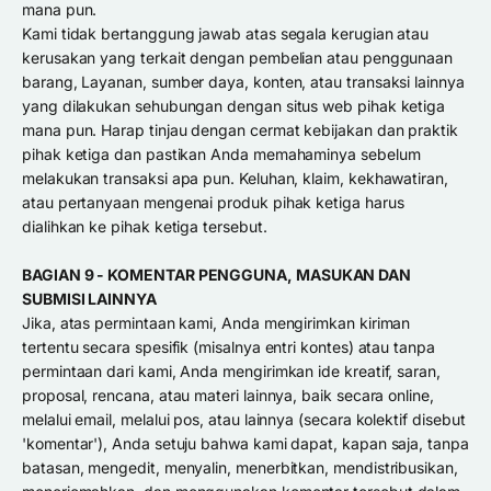
mana pun.
Kami tidak bertanggung jawab atas segala kerugian atau
kerusakan yang terkait dengan pembelian atau penggunaan
barang, Layanan, sumber daya, konten, atau transaksi lainnya
yang dilakukan sehubungan dengan situs web pihak ketiga
mana pun. Harap tinjau dengan cermat kebijakan dan praktik
pihak ketiga dan pastikan Anda memahaminya sebelum
melakukan transaksi apa pun. Keluhan, klaim, kekhawatiran,
atau pertanyaan mengenai produk pihak ketiga harus
dialihkan ke pihak ketiga tersebut.
BAGIAN 9 - KOMENTAR PENGGUNA, MASUKAN DAN
SUBMISI LAINNYA
Jika, atas permintaan kami, Anda mengirimkan kiriman
tertentu secara spesifik (misalnya entri kontes) atau tanpa
permintaan dari kami, Anda mengirimkan ide kreatif, saran,
proposal, rencana, atau materi lainnya, baik secara online,
melalui email, melalui pos, atau lainnya (secara kolektif disebut
'komentar'), Anda setuju bahwa kami dapat, kapan saja, tanpa
batasan, mengedit, menyalin, menerbitkan, mendistribusikan,