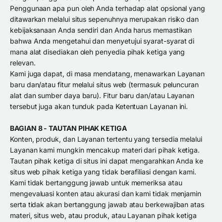
Penggunaan apa pun oleh Anda terhadap alat opsional yang
ditawarkan melalui situs sepenuhnya merupakan risiko dan
kebijaksanaan Anda sendiri dan Anda harus memastikan
bahwa Anda mengetahui dan menyetujui syarat-syarat di
mana alat disediakan oleh penyedia pihak ketiga yang
relevan.
Kami juga dapat, di masa mendatang, menawarkan Layanan
baru dan/atau fitur melalui situs web (termasuk peluncuran
alat dan sumber daya baru). Fitur baru dan/atau Layanan
tersebut juga akan tunduk pada Ketentuan Layanan ini.
BAGIAN 8 - TAUTAN PIHAK KETIGA
Konten, produk, dan Layanan tertentu yang tersedia melalui
Layanan kami mungkin mencakup materi dari pihak ketiga.
Tautan pihak ketiga di situs ini dapat mengarahkan Anda ke
situs web pihak ketiga yang tidak berafiliasi dengan kami.
Kami tidak bertanggung jawab untuk memeriksa atau
mengevaluasi konten atau akurasi dan kami tidak menjamin
serta tidak akan bertanggung jawab atau berkewajiban atas
materi, situs web, atau produk, atau Layanan pihak ketiga