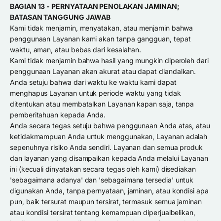
BAGIAN 13 - PERNYATAAN PENOLAKAN JAMINAN;
BATASAN TANGGUNG JAWAB
Kami tidak menjamin, menyatakan, atau menjamin bahwa
penggunaan Layanan kami akan tanpa gangguan, tepat
waktu, aman, atau bebas dari kesalahan.
Kami tidak menjamin bahwa hasil yang mungkin diperoleh dari
penggunaan Layanan akan akurat atau dapat diandalkan.
Anda setuju bahwa dari waktu ke waktu kami dapat
menghapus Layanan untuk periode waktu yang tidak
ditentukan atau membatalkan Layanan kapan saja, tanpa
pemberitahuan kepada Anda.
Anda secara tegas setuju bahwa penggunaan Anda atas, atau
ketidakmampuan Anda untuk menggunakan, Layanan adalah
sepenuhnya risiko Anda sendiri. Layanan dan semua produk
dan layanan yang disampaikan kepada Anda melalui Layanan
ini (kecuali dinyatakan secara tegas oleh kami) disediakan
'sebagaimana adanya' dan 'sebagaimana tersedia' untuk
digunakan Anda, tanpa pernyataan, jaminan, atau kondisi apa
pun, baik tersurat maupun tersirat, termasuk semua jaminan
atau kondisi tersirat tentang kemampuan diperjualbelikan,