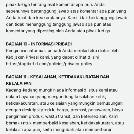
pihak ketiga tentang asal komentar apa pun. Anda
sepenuhnya bertanggung jawab atas komentar apa pun yang
Anda buat dan keakuratannya. Kami tidak bertanggung jawab
dan tidak menanggung tanggung jawab apa pun atas
komentar yang diposting oleh Anda atau pihak ketiga.
BAGIAN 10 - INFORMASI PRIBADI
Pengiriman informasi pribadi Anda melalui toko diatur oleh
Kebijakan Privasi kami, yang dapat dilihat di sini:
https://tagtixrfid.com/policies/privacy-policy
BAGIAN 11 - KESALAHAN, KETIDAKAKURATAN DAN
KELALAIFAN
Kadang-kadang mungkin ada informasi di situs kami atau
dalam Layanan yang mengandung kesalahan ketik,
ketidakakuratan, atau kelalaian yang mungkin berhubungan
dengan deskripsi produk, harga, promosi, penawaran, biaya
pengiriman produk, waktu transit, dan ketersediaan. Kami
berhak untuk memperbaiki kesalahan, ketidakakuratan, atau
kelalaian apa pun, serta mengubah atau memperbarui