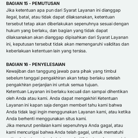
BAGIAN 15 - PEMUTUSAN
Jika ketentuan apa pun dari Syarat Layanan ini dianggap
ilegal, batal, atau tidak dapat dilaksanakan, ketentuan
tersebut tetap akan diberlakukan sepenuhnya sesuai dengan
hukum yang berlaku, dan bagian yang tidak dapat
dilaksanakan akan dianggap dipisahkan dari Syarat Layanan
ini, keputusan tersebut tidak akan memengaruhi validitas dan
keberlakuan ketentuan lain yang tersisa.
BAGIAN 16 - PENYELESAIAN
Kewajiban dan tanggung jawab para pihak yang timbul
sebelum tanggal pengakhiran akan tetap berlaku setelah
pengakhiran perjanjian ini untuk semua tujuan.
Ketentuan Layanan ini berlaku kecuali dan sampai dihentikan
oleh Anda atau kami. Anda dapat mengakhiri Ketentuan
Layanan ini kapan saja dengan memberi tahu kami bahwa
Anda tidak lagi ingin menggunakan Layanan kami, atau ketika
Anda berhenti menggunakan situs kami.
Jika menurut penilaian kami sepenuhnya Anda gagal, atau
kami mencurigai bahwa Anda telah gagal, untuk mematuhi