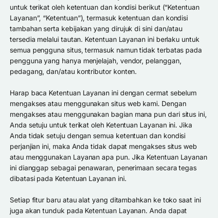
untuk terikat oleh ketentuan dan kondisi berikut (“Ketentuan
Layanan”, “Ketentuan”), termasuk ketentuan dan kondisi
tambahan serta kebijakan yang dirujuk di sini dan/atau
tersedia melalui tautan. Ketentuan Layanan ini berlaku untuk
semua pengguna situs, termasuk namun tidak terbatas pada
pengguna yang hanya menjelajah, vendor, pelanggan,
pedagang, dan/atau kontributor konten.
Harap baca Ketentuan Layanan ini dengan cermat sebelum
mengakses atau menggunakan situs web kami. Dengan
mengakses atau menggunakan bagian mana pun dari situs ini,
Anda setuju untuk terikat oleh Ketentuan Layanan ini. Jika
Anda tidak setuju dengan semua ketentuan dan kondisi
perjanjian ini, maka Anda tidak dapat mengakses situs web
atau menggunakan Layanan apa pun. Jika Ketentuan Layanan
ini dianggap sebagai penawaran, penerimaan secara tegas
dibatasi pada Ketentuan Layanan ini.
Setiap fitur baru atau alat yang ditambahkan ke toko saat ini
juga akan tunduk pada Ketentuan Layanan. Anda dapat