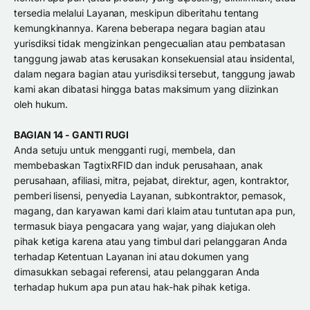
tersedia melalui Layanan, meskipun diberitahu tentang
kemungkinannya. Karena beberapa negara bagian atau
yurisdiksi tidak mengizinkan pengecualian atau pembatasan
tanggung jawab atas kerusakan konsekuensial atau insidental,
dalam negara bagian atau yurisdiksi tersebut, tanggung jawab
kami akan dibatasi hingga batas maksimum yang diizinkan
oleh hukum.
BAGIAN 14 - GANTI RUGI
Anda setuju untuk mengganti rugi, membela, dan
membebaskan TagtixRFID dan induk perusahaan, anak
perusahaan, afiliasi, mitra, pejabat, direktur, agen, kontraktor,
pemberi lisensi, penyedia Layanan, subkontraktor, pemasok,
magang, dan karyawan kami dari klaim atau tuntutan apa pun,
termasuk biaya pengacara yang wajar, yang diajukan oleh
pihak ketiga karena atau yang timbul dari pelanggaran Anda
terhadap Ketentuan Layanan ini atau dokumen yang
dimasukkan sebagai referensi, atau pelanggaran Anda
terhadap hukum apa pun atau hak-hak pihak ketiga.