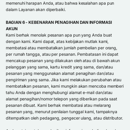
memenuhi harapan Anda, atau bahwa kesalahan apa pun
dalam Layanan akan diperbaiki.
BAGIAN 6 - KEBENARAN PENAGIHAN DAN INFORMASI
AKUN
Kami berhak menolak pesanan apa pun yang Anda buat
dengan kami. Kami dapat, atas kebijakan mutlak kami,
membatasi atau membatalkan jumlah pembelian per orang,
per rumah tangga, atau per pesanan. Pembatasan ini dapat
mencakup pesanan yang dilakukan oleh atau di bawah akun
pelanggan yang sama, kartu kredit yang sama, dan/atau
pesanan yang menggunakan alamat penagihan dan/atau
pengiriman yang sama. Jika kami melakukan perubahan atau
membatalkan pesanan, kami mungkin akan mencoba memberi
tahu Anda dengan menghubungi alamat e-mail dan/atau
alamat penagihan/nomor telepon yang diberikan pada saat
pesanan dibuat. Kami berhak membatasi atau melarang
pesanan yang, menurut penilaian tunggal kami, tampaknya
ditempatkan oleh pedagang, pengecer ulang, atau distributor.