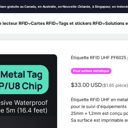
te au Canada, en Australie, en Nouvelle-Zélande, à Singapour, en Indonésie, en Tha
 lecteur RFID
Cartes RFID
Tags et stickers RFID
Solutions 
Étiquette RFID UHF PF6025 
Pour surface métallique
Prix de vente
$33.00 USD
($1.65 pièce
Étiquette RFID UHF en méta
pour le suivi d'équipements
25mm × 1,2mm est conçu pour 
Sa surface est imprimable 