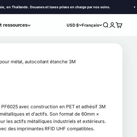
ïlande. Douanes et taxes prises en charge par nos soins.
et ressources
Recherche
Connexion
Panier
USD $
Français
pour métal, autocollant étanche 3M
)
l PF6025 avec construction en PET et adhésif 3M
 métalliques et d'actifs. Son format de 60mm ×
les actifs métalliques industriels et extérieurs.
avec des imprimantes RFID UHF compatibles.