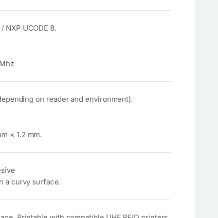
 / NXP UCODE 8.
0Mhz
 (depending on reader and environment).
m × 1.2 mm.
sive
n a curvy surface.
ace. Printable with compatible UHF RFID printers.