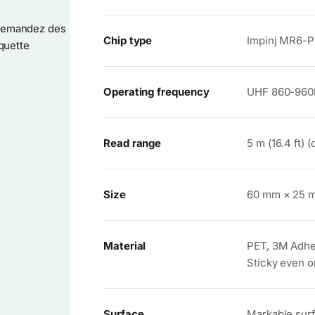
 Demandez des
Chip type
Impinj MR6-P
iquette
Operating frequency
UHF 860-96
Read range
5 m (16.4 ft)
Size
60 mm × 25 m
Material
PET, 3M Adhe
Sticky even o
Surface
Markable surf