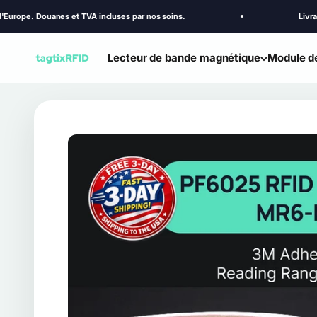
Passer au contenu
ouanes et TVA incluses par nos soins.
Livraison gratui
Lecteur de bande magnétique
Module de
TagtixRFID