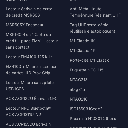
Lecteur-écrivain de carte
Anti-Métal Haute
de crédit MSR606
Température Résistant UHF
MSR605X Encodeur
Tag UHF serre-câble
réutilisable autobloquant
MSR160 4 en 1 Carte de
crédit + puce EMV + lecteur
M1 Classic 1K
sans contact
M1 Classic 4K
Lecteur EM4100 125 kHz
Porte-clés M1 Classic
EM4100 + Mifare + Lecteur
Étiquette NFC 215
de cartes HID Prox Chip
NTAG213
Lecteur Mifare sans pilote
USB IC06
ntag215
ACS ACR122U Écrivain NFC
NTAG216
Lecteur NFC Bluetooth®
ISO15693 iCode2
ACS ACR1311U-N2
Proximité H10301 26 bits
ACS ACR1552U Écrivain